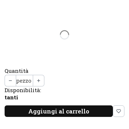
Seleziona una variante del prodotto
Le singole varianti possono differire nel
prezzo
*
Scegli
Seleziona
Quantità
pezzo
Disponibilità:
tanti
Aggiungi al carrello